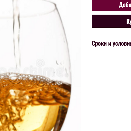
Доба
К
Сроки и услови
Хранение неоткупоренного вин
при хранении в холодильнике 
было открыто  - не более 10 
специальной выкуумной пробк
сжатии бутылки до достижени
пластиковая) в холодильнике
хранение открытого  вина дос