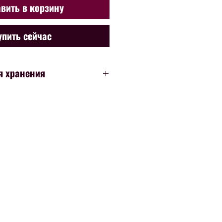
вить в корзину
упить сейчас
я хранения
а  - 1 месяц при комнатной температуре и 1 год  
(для вина в стеклянных бутылках).  Если вино 
дней  при извлечении воздуха путем 
и (если бутылка стеклянная)  или способом 
я вина под горлышко ( если бутылка 
.  Если никакие меры не были соблюдены - 
тигает не более 3-х суток.